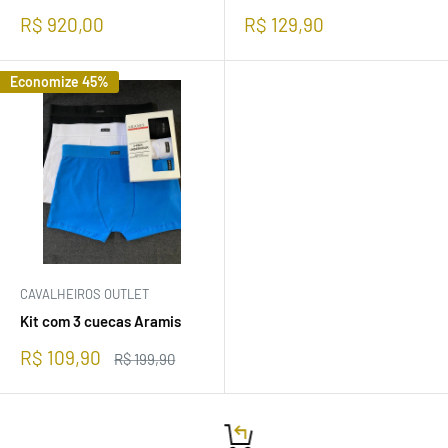
Preço
Preço
R$ 920,00
R$ 129,90
promocional
promocional
Economize 45%
CAVALHEIROS OUTLET
Kit com 3 cuecas Aramis
Preço
R$ 109,90
Preço
R$ 199,90
promocional
normal