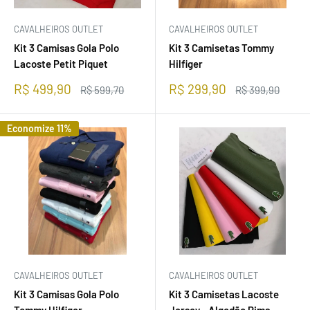
CAVALHEIROS OUTLET
CAVALHEIROS OUTLET
Kit 3 Camisas Gola Polo
Kit 3 Camisetas Tommy
Lacoste Petit Piquet
Hilfiger
Preço
Preço
R$ 499,90
R$ 299,90
Preço
Preço
R$ 599,70
R$ 399,90
promocional
normal
promocional
normal
Economize 11%
CAVALHEIROS OUTLET
CAVALHEIROS OUTLET
Kit 3 Camisas Gola Polo
Kit 3 Camisetas Lacoste