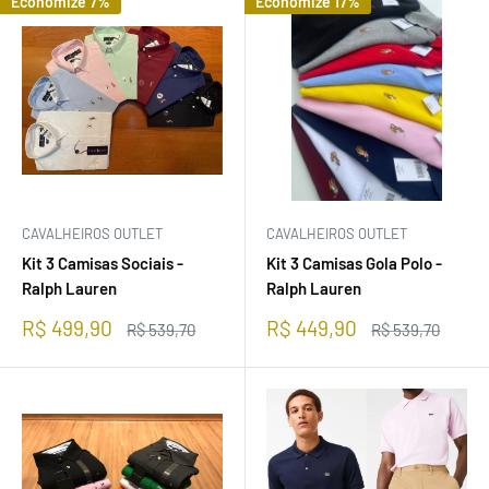
Economize 7%
Economize 17%
CAVALHEIROS OUTLET
CAVALHEIROS OUTLET
Kit 3 Camisas Sociais -
Kit 3 Camisas Gola Polo -
Ralph Lauren
Ralph Lauren
Preço
Preço
R$ 499,90
R$ 449,90
Preço
Preço
R$ 539,70
R$ 539,70
promocional
normal
promocional
normal