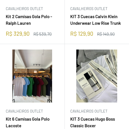
CAVALHEIROS OUTLET
CAVALHEIROS OUTLET
Kit 2 Camisas Gola Polo -
KIT 3 Cuecas Calvin Klein
Ralph Lauren
Underwear Low Rise Trunk
Preço
Preço
R$ 329,90
R$ 129,90
Preço
Preço
R$ 539,70
R$ 149,90
promocional
normal
promocional
normal
CAVALHEIROS OUTLET
CAVALHEIROS OUTLET
Kit 6 Camisas Gola Polo
KIT 3 Cuecas Hugo Boss
Lacoste
Classic Boxer