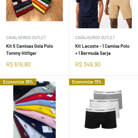
CAVALHEIROS OUTLET
CAVALHEIROS OUTLET
Kit 5 Camisas Gola Polo
Kit Lacoste - 1 Camisa Polo
Tommy Hilfiger
+ 1 Bermuda Sarja
Preço
Preço
R$ 619,80
R$ 349,90
promocional
promocional
Economize 39%
Economize 13%