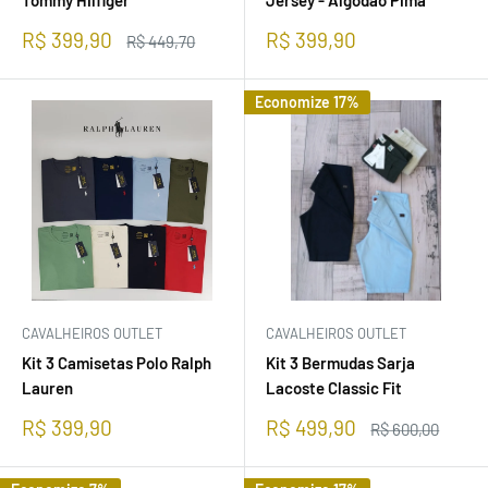
Tommy Hilfiger
Jersey - Algodão Pima
Preço
Preço
R$ 399,90
R$ 399,90
Preço
R$ 449,70
promocional
normal
promocional
Economize 17%
CAVALHEIROS OUTLET
CAVALHEIROS OUTLET
Kit 3 Camisetas Polo Ralph
Kit 3 Bermudas Sarja
Lauren
Lacoste Classic Fit
Preço
Preço
R$ 399,90
R$ 499,90
Preço
R$ 600,00
promocional
promocional
normal