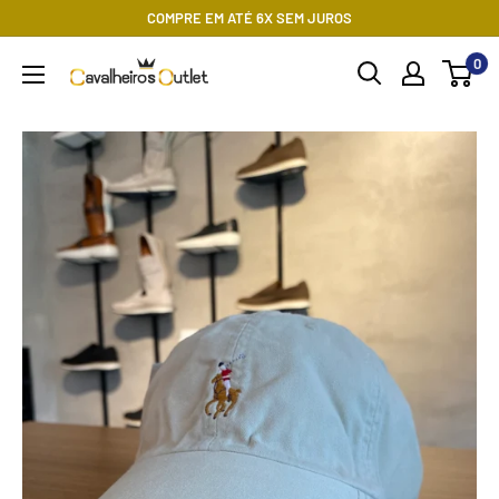
Pular
COMPRE EM ATÉ 6X SEM JUROS
para
0
Cavalheiros
o
Outlet
conteúdo