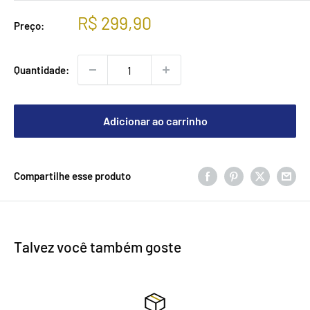
Preço
R$ 299,90
Preço:
promocional
Quantidade:
Adicionar ao carrinho
Compartilhe esse produto
Talvez você também goste