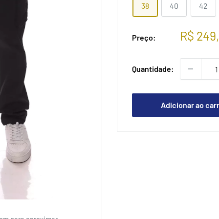
38
40
42
Preço
R$ 249
Preço:
promoc
Quantidade:
Adicionar ao car
em para aproximar