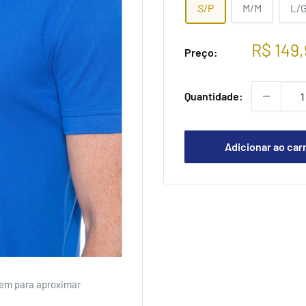
S/P
M/M
L/
Preço
R$ 149
Preço:
promoc
Quantidade:
Adicionar ao car
em para aproximar