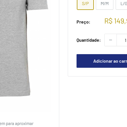
S/P
M/M
L/
Preço
R$ 149
Preço:
promoc
Quantidade:
Adicionar ao car
em para aproximar