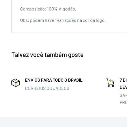
Composição: 100% Algodão.
Obs: p
odem haver variações na cor da logo.
Talvez você também goste
ENVIOS PARA TODO O BRASIL
7 D
DE
CORREIOS OU JADLOG
GA
PR