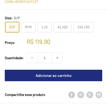
CAVALHEIROS OUTLET
Size:
S/P
S/P
M/M
L/G
XL/GG
XXL/3G
Preço
R$ 119,90
Preço:
promocional
Quantidade:
Adicionar ao carrinho
Compartilhe esse produto