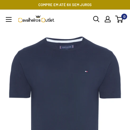
Pular
COMPRE EM ATÉ 6X SEM JUROS
para
0
Cavalheiros
o
Outlet
conteúdo