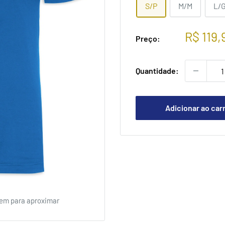
S/P
M/M
L/
Preço
R$ 119,
Preço:
promoc
Quantidade:
Adicionar ao car
em para aproximar