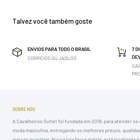
Talvez você também goste
ENVIOS PARA TODO O BRASIL
7 D
DE
CORREIOS OU JADLOG
GA
PR
SOBRE NÓS
A Cavalheiros Outlet foi fundada em 2018, para atender os
moda masculina, entregando os melhores preços, qualida
marcas mundiais. Nossa loja física matriz, está localizada 