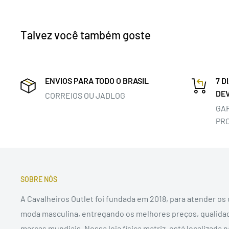
Talvez você também goste
ENVIOS PARA TODO O BRASIL
7 D
DE
CORREIOS OU JADLOG
GA
PR
SOBRE NÓS
A Cavalheiros Outlet foi fundada em 2018, para atender os
moda masculina, entregando os melhores preços, qualida
marcas mundiais. Nossa loja física matriz, está localizada 