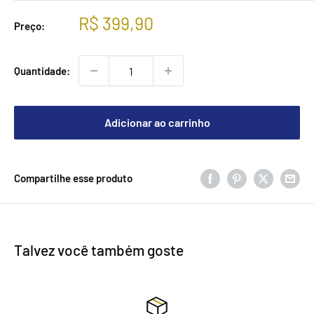
Preço
R$ 399,90
Preço:
promocional
Quantidade:
Adicionar ao carrinho
Compartilhe esse produto
Talvez você também goste