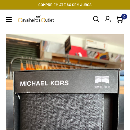
Pular
COMPRE EM ATÉ 6X SEM JUROS
para
0
Cavalheiros
o
Outlet
conteúdo